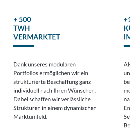
+ 500
+
TWH
K
VERMARKTET
I
Dank unseres modularen
Al
Portfolios ermöglichen wir ein
un
strukturierte Beschaffung ganz
be
individuell nach Ihren Wünschen.
me
Dabei schaffen wir verlässliche
na
Strukturen in einem dynamischen
Em
Marktumfeld.
Se
Be