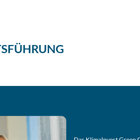
TSFÜHRUNG
Das KlimaInvest Green 