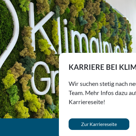
HERKUNFT
REGION
Wir beliefern
dem Bundeslan
Mehr erfah