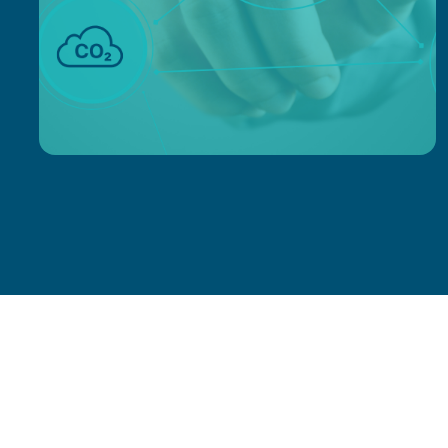
EMISSIONSHANDEL (NEZ)
Wir beschaffen für Sie nationale
Emissionszertifikate (nEZ) und übernehmen mit
unserem Full-Servicepaket alle anfallenden
Pflichten im nationalen und europäischen
Emissionshandel.
MEHR INFOS