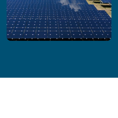
EMISSIONSGUTSCHRIFTEN
(VER)
Wir liefern Ihnen Emissionsgutschriften (VER)
für Projekte zum weltweiten Bau und Betrieb
von erneuerbaren Energieanlagen.
MEHR INFOS