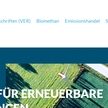
chriften (VER)
Biomethan
Emissionshandel
S
 FÜR ERNEUERBARE
NGEN