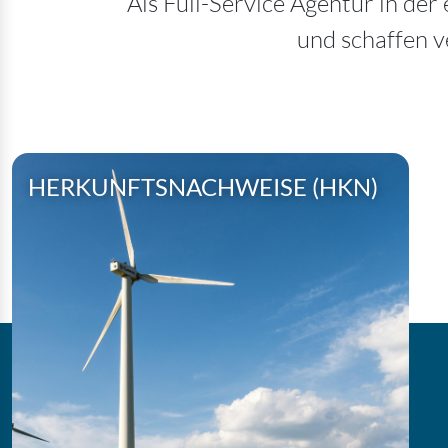
Als Full-Service Agentur in de
und schaffen v
HERKUNFTSNACHWEISE (HKN)