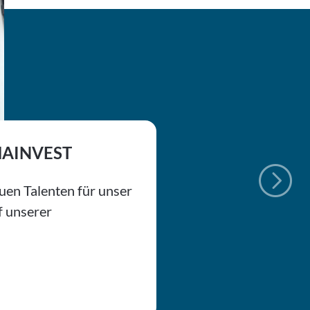
SNACHWEISE AUS IHRER
 Sie mit HKN aus Deutschland und
d Ihrer Wahl.
ren