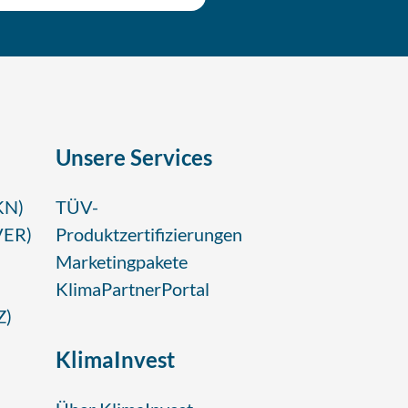
Unsere Services
KN)
TÜV-
VER)
Produktzertifizierungen
Marketingpakete
KlimaPartnerPortal
Z)
KlimaInvest