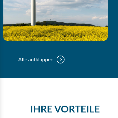
HERKUNFTSNACHWEISE
Alle aufklappen
(HKN)
Wir beliefern Sie mit Herkunftsnachweisen aus
100% erneuerbaren Energieanlagen - passend
zu Ihren Anforderungen und Zertifizierungen.
IHRE VORTEILE
MEHR INFOS